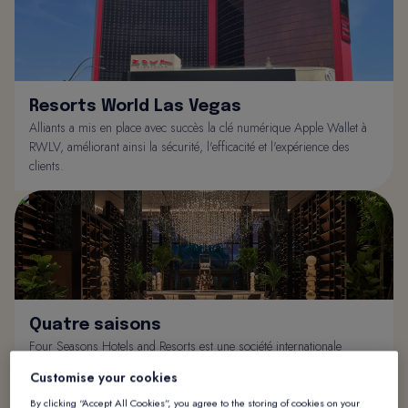
Resorts World Las Vegas
Alliants a mis en place avec succès la clé numérique Apple Wallet à
RWLV, améliorant ainsi la sécurité, l'efficacité et l'expérience des
clients.
Quatre saisons
Four Seasons Hotels and Resorts est une société internationale
d'hôtels et de centres de villégiature de luxe. Four Seasons exploite
Customise your cookies
actuellement 124 hôtels et centres de villégiature dans le monde
entier.
By clicking “Accept All Cookies”, you agree to the storing of cookies on your