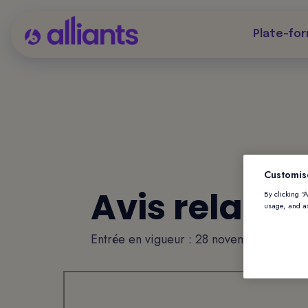
Plate-fo
Customis
Avis relatif 
By clicking “
usage, and as
Entrée en vigueur : 28 novembre 2025