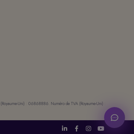
été (Royaume-Uni) : 06868886. Numéro de TVA (Royaume-Uni) :



