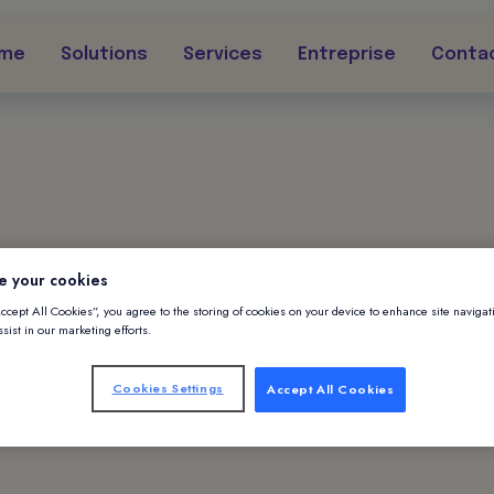
rme
Solutions
Services
Entreprise
Conta
e your cookies
Alliants
Accept All Cookies”, you agree to the storing of cookies on your device to enhance site navigat
sist in our marketing efforts.
Cookies Settings
Accept All Cookies